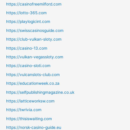
https://casinofreemilford.com
https://lotto-365.com
https://playlogicint.com
https://swisscasinosguide.com
https://club-vulkan-sloty.com
https://casino-13.com
https://vulkan-vegassloty.com
https://casino-sloti.com
https://vulcanslots-club.com
https://educationweek.co.za
https://selfpublishingmagazine.co.uk
https://latticeworksw.com
https://twrivia.com
https://thisiswaiting.com
https://norsk-casino-guide.eu