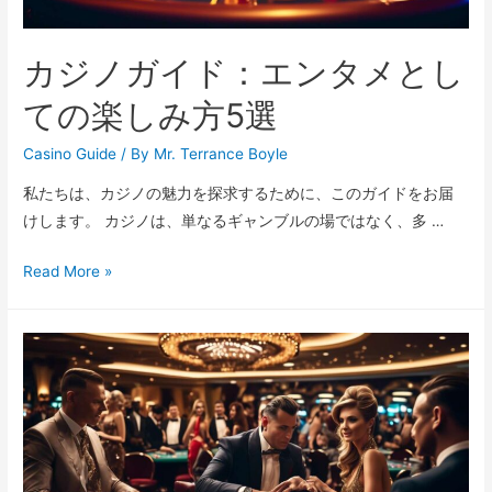
カジノガイド：エンタメとし
ての楽しみ方5選
Casino Guide
/ By
Mr. Terrance Boyle
私たちは、カジノの魅力を探求するために、このガイドをお届
けします。 カジノは、単なるギャンブルの場ではなく、多 …
カ
Read More »
ジ
ノ
ガ
イ
ド：
エ
ン
タ