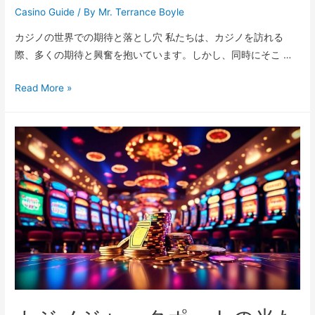
Casino Guide
/ By
Mr. Terrance Boyle
カジノの世界での期待と落とし穴 私たちは、カジノを訪れる
際、多くの期待と興奮を抱いています。しかし、同時にそこ …
カ
Read More »
ジ
ノ
ガ
イ
ド：
よ
く
あ
る
失
敗
例