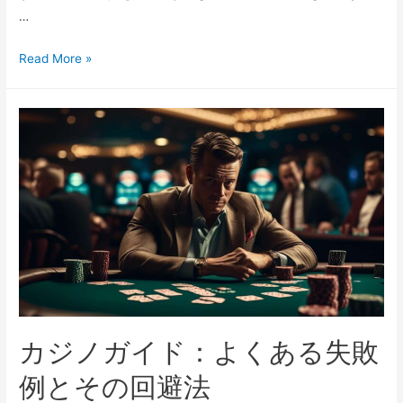
…
初
Read More »
心
者
に
お
す
す
め
の
カ
ジ
ノ
大
カジノガイド：よくある失敗
会
5
例とその回避法
選