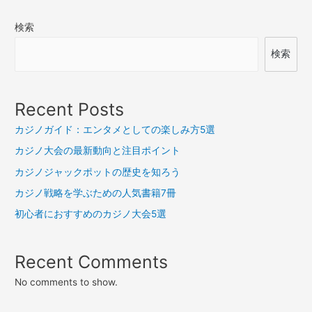
稿
略
検索
の
ナ
誤
ビ
検索
解
ゲ
5
ー
選
Recent Posts
と
シ
カジノガイド：エンタメとしての楽しみ方5選
正
ョ
カジノ大会の最新動向と注目ポイント
し
ン
い
カジノジャックポットの歴史を知ろう
情
カジノ戦略を学ぶための人気書籍7冊
報
初心者におすすめのカジノ大会5選
Recent Comments
No comments to show.