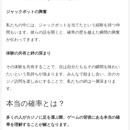
ジャックポットの興奮
私たちの中には、ジャックポットを当てたという経験を持つ仲
間もいます。彼らの話を聞くと、確率の壁を越えた瞬間の興奮
が伝わってきます。
体験の共有と絆の深まり
その体験を共有することで、次は自分たちもその瞬間を味わい
たいという気持ちが強まります。みんなで励まし合い、次のカ
ジノ訪問を楽しみにすることで、私たちの絆は一層深まりま
す。
本当の確率とは？
多くの人がカジノに足を運ぶ際、ゲームの背後にある本当の確
率を理解することが鍵となります。