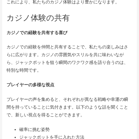
これにより、私たちのカジノ体験はより豊かになります。
カジノ体験の共有
カジノでの経験を共有する喜び
カジノでの経験を仲間と共有することで、私たちの楽しみはさ
らに広がります。カジノの雰囲気やスリルを共に味わいなが
ら、ジャックポットを狙う瞬間のワクワク感を語り合うのは、
特別な時間です。
プレイヤーの多様な視点
プレイヤーの声を集めると、それぞれが異なる戦略や幸運の瞬
間を持っていることに気付きます。以下のような話を聞くこと
で、新しい視点を得ることができます。
確率に挑む姿勢
ジャックポットを手に入れた方法