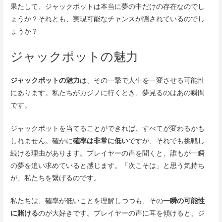
果たして、ジャックポットは本当に夢の中だけの存在なのでし
ょうか？それとも、実現可能なチャンスが隠されているのでし
ょうか？
ジャックポットの魅力
ジャックポットの魅力
は、その一撃で人生を一変させる可能性
にあります。私たちがカジノに行くとき、夢見るのはあの瞬間
です。
ジャックポットを当てることができれば、すべてが変わるかも
しれません。確かに
確率は非常に低い
ですが、それでも挑戦し
続ける理由があります。プレイヤーの声を聞くと、誰もが一瞬
の夢を追い求めていると感じます。「次こそは」と思う気持ち
が、私たちを繋げるのです。
私たちは、確率が低いことを理解しつつも、その
一瞬の可能性
に賭ける
のが大好きです。プレイヤーの声に耳を傾けると、ジ