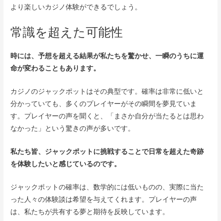
より楽しいカジノ体験ができるでしょう。
常識を超えた可能性
時には、予想を超える結果が私たちを驚かせ、一瞬のうちに運
命が変わることもあります。
カジノのジャックポットはその典型です。確率は非常に低いと
分かっていても、多くのプレイヤーがその瞬間を夢見ていま
す。プレイヤーの声を聞くと、「まさか自分が当たるとは思わ
なかった」という驚きの声が多いです。
私たち皆、ジャックポットに挑戦することで日常を超えた奇跡
を体験したいと感じているのです。
ジャックポットの確率は、数学的には低いものの、実際に当た
った人々の体験談は希望を与えてくれます。プレイヤーの声
は、私たちが共有する夢と期待を反映しています。