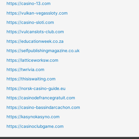
https://casino-13.com
https://vulkan-vegassloty.com
https://casino-sloti.com
https://vulcanslots-club.com
https://educationweek.co.za
https://selfpublishingmagazine.co.uk
https://latticeworksw.com
https://twrivia.com
https://thisiswaiting.com
https://norsk-casino-guide.eu
https://casinodefrancegratuit.com
https://casino-bassindarcachon.com
https://kasynokasyno.com
https://casinoclubgame.com