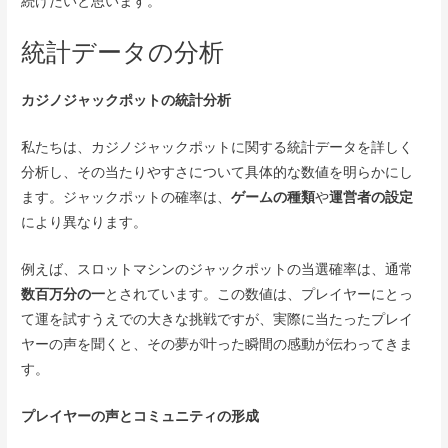
続けたいと思います。
統計データの分析
カジノジャックポットの統計分析
私たちは、カジノジャックポットに関する統計データを詳しく
分析し、その当たりやすさについて具体的な数値を明らかにし
ます。ジャックポットの確率は、
ゲームの種類
や
運営者の設定
により異なります。
例えば、スロットマシンのジャックポットの当選確率は、通常
数百万分の一
とされています。この数値は、プレイヤーにとっ
て運を試すうえでの大きな挑戦ですが、実際に当たったプレイ
ヤーの声を聞くと、その夢が叶った瞬間の感動が伝わってきま
す。
プレイヤーの声とコミュニティの形成