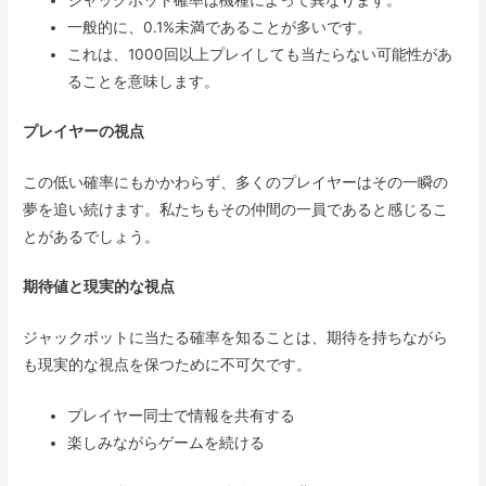
ジャックポット確率は機種によって異なります。
一般的に、0.1%未満であることが多いです。
これは、1000回以上プレイしても当たらない可能性があ
ることを意味します。
プレイヤーの視点
この低い確率にもかかわらず、多くのプレイヤーはその一瞬の
夢を追い続けます。私たちもその仲間の一員であると感じるこ
とがあるでしょう。
期待値と現実的な視点
ジャックポットに当たる確率を知ることは、期待を持ちながら
も現実的な視点を保つために不可欠です。
プレイヤー同士で情報を共有する
楽しみながらゲームを続ける